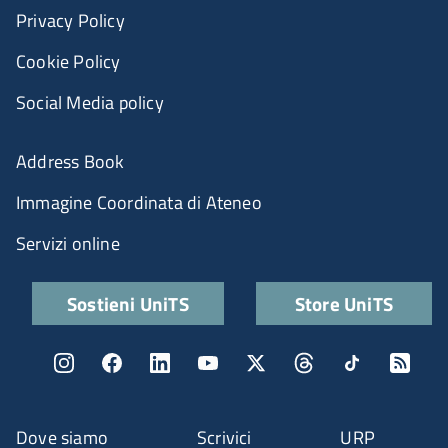
Privacy Policy
Cookie Policy
Social Media policy
Menu portale
Address Book
Immagine Coordinata di Ateneo
Servizi online
Quick links
Sostieni UniTS
Store UniTS
Menu social
Menu contatti
Dove siamo
Scrivici
URP