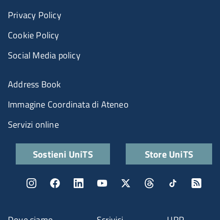
Privacy Policy
Cookie Policy
Social Media policy
Menu portale
Address Book
Immagine Coordinata di Ateneo
Servizi online
Quick links
Sostieni UniTS
Store UniTS
Menu social
Menu contatti
Dove siamo
Scrivici
URP