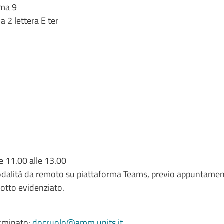
mma 9
a 2 lettera E ter
le 11.00 alle 13.00
modalità da remoto su piattaforma Teams, previo appuntame
sotto evidenziato.
erminato:
docruolo@amm.units.it