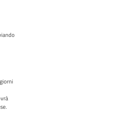
nviando
giorni
vrà
sse.