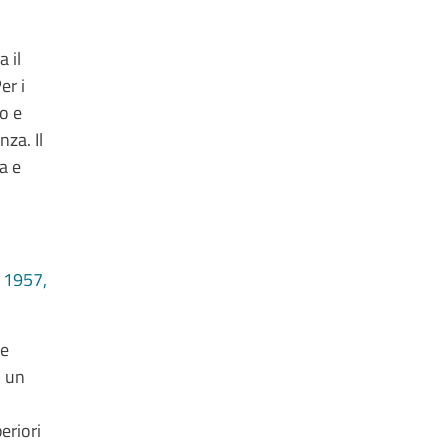
a il
er i
o e
za. Il
a e
 1957,
ze
i un
eriori