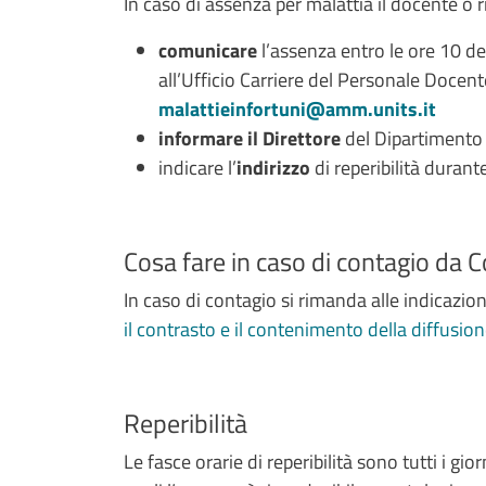
In caso di assenza per malattia il docente o r
comunicare
l’assenza entro le ore 10 de
all’Ufficio Carriere del Personale Docent
malattieinfortuni@amm.units.it
informare il Direttore
del Dipartimento 
indicare l’
indirizzo
di reperibilità duran
Cosa fare in caso di contagio da 
In caso di contagio si rimanda alle indicazion
il contrasto e il contenimento della diffusio
Reperibilità
Le fasce orarie di reperibilità sono tutti i gio