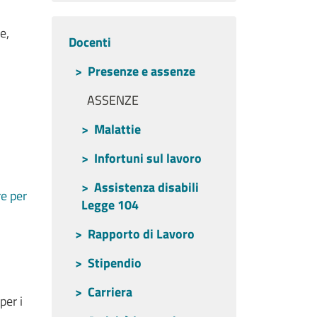
e,
Docenti
Docenti
Presenze e assenze
ASSENZE
Malattie
Infortuni sul lavoro
Assistenza disabili
e per
Legge 104
Rapporto di Lavoro
Stipendio
Carriera
per i