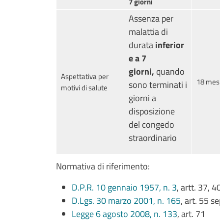
7 giorni
Assenza per
malattia di
durata
inferior
e a 7
giorni,
quando
Aspettativa per
18 mes
sono terminati i
motivi di salute
giorni a
disposizione
del congedo
straordinario
Normativa di riferimento:
D.P.R. 10 gennaio 1957, n. 3
, artt. 37, 4
D.Lgs. 30 marzo 2001, n. 165
, art. 55 s
Legge 6 agosto 2008, n. 133
, art. 71