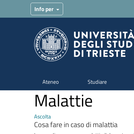
Salta al contenuto principale
Menu target
Info per
Navigazione principale
Ateneo
Studiare
Malattie
Ascolta
Cosa fare in caso di malattia