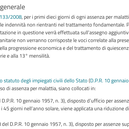
e generale
 133/2008
, per i primi dieci giorni di ogni assenza per malatti
le indennità non rientranti nel trattamento fondamentale. P
rtazione in questione verrà effettuata sull’assegno aggiuntiv
nitarie non verranno corrisposte le voci correlate alla presen
 della progressione economica e del trattamento di quiescenz
erie e alla 13° mensilità.
 statuto degli impiegati civili dello Stato
(
D.P.R. 10 gennaio
aso di assenza per malattia, siano collocati in:
l D.P.R. 10 gennaio 1957, n. 3), disposto d’ufficio per assen
 i 45 giorni nell’anno solare, viene applicata una riduzione d
8 del D.P.R. 10 gennaio 1957, n. 3), disposto per assenze sup