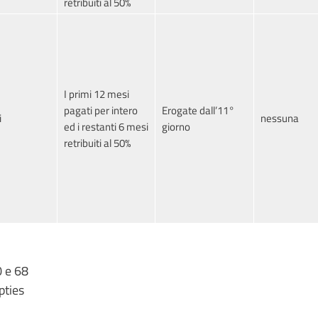
retribuiti al 50%
I primi 12 mesi
pagati per intero
Erogate dall’11°
i
nessuna
ed i restanti 6 mesi
giorno
retribuiti al 50%
0 e 68
epties