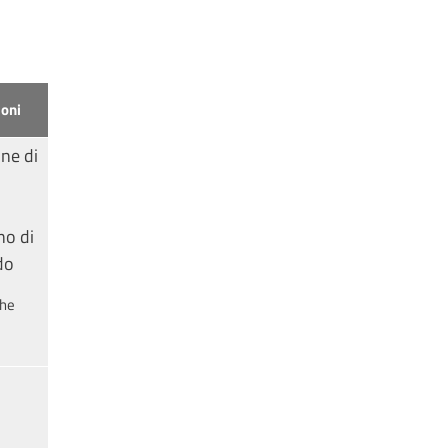
oni
ne di
l
no di
do
che