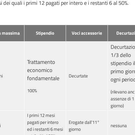
dei quali i primi 12 pagati per intero e i restanti 6 al 50%.
a massima
Stipendio
Voci accessorie
Decurtazi
Decurtazio
1/3 dello
Trattamento
stipendio i
economico
primo gior
ni
Decurtate
fondamentale
ogni perio
100%
(rilevano an
assenze di 1
giorno)
I primi 12 mesi
pagati per intero
Erogate dall’11°
i
nessuna
ed i restanti 6 mesi
giorno