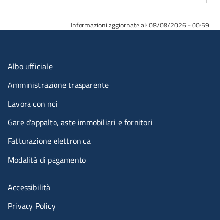
Informazioni aggiornate al: 08/08/2026 - 00:59
Menu organizzazione
Albo ufficiale
Amministrazione trasparente
Lavora con noi
Gare d'appalto, aste immobiliari e fornitori
Fatturazione elettronica
Modalità di pagamento
Menù riferimenti
Accessibilità
Privacy Policy