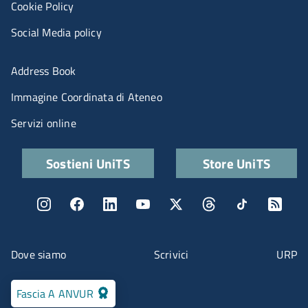
Cookie Policy
Social Media policy
Menu portale
Address Book
Immagine Coordinata di Ateneo
Servizi online
Quick links
Sostieni UniTS
Store UniTS
Menu social
Menu contatti
Dove siamo
Scrivici
URP
Fascia A ANVUR