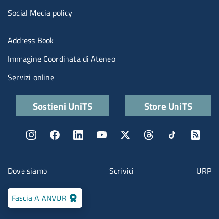
Social Media policy
Menu portale
Address Book
Immagine Coordinata di Ateneo
Servizi online
Quick links
Sostieni UniTS
Store UniTS
Menu social
Menu contatti
Dove siamo
Scrivici
URP
Fascia A ANVUR