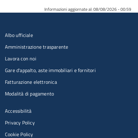
Informazioni aggiornate al: 08/08/2026 - 00:59
Menu organizzazione
Albo ufficiale
Amministrazione trasparente
Lavora con noi
Gare d'appalto, aste immobiliari e fornitori
Fatturazione elettronica
Modalità di pagamento
Menù riferimenti
Accessibilità
Privacy Policy
Cookie Policy