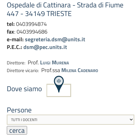
Ospedale di Cattinara - Strada di Fiume
447 - 34149 TRIESTE
tel:
0403994874
fax
: 0403994686
e-mail:
segreteria.dsm@units.it
P.E.C.:
dsm@pec.units.it
Prof.
Luigi Murena
Direttore:
Prof.ssa
Milena Cadenaro
Direttore vicario:
Dove siamo
Persone