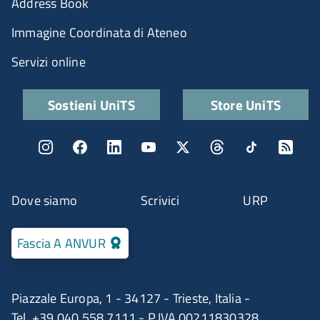
Address Book
Immagine Coordinata di Ateneo
Servizi online
Quick links
Sostieni UniTS
Store UniTS
Menu social
Menu contatti
Dove siamo
Scrivici
URP
Fascia A ANVUR
Piazzale Europa, 1 - 34127 - Trieste, Italia -
Tel. +39 040 558 7111 - P.IVA 00211830328