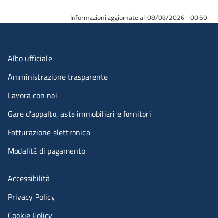
Informazioni aggiornate al: 08/08/2026 - 00:59
Menu organizzazione
Albo ufficiale
Amministrazione trasparente
Lavora con noi
Gare d'appalto, aste immobiliari e fornitori
Fatturazione elettronica
Modalità di pagamento
Menù riferimenti
Accessibilità
Privacy Policy
Cookie Policy