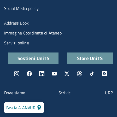
Social Media policy
Menu portale
Address Book
Immagine Coordinata di Ateneo
Servizi online
Quick links
Sostieni UniTS
Store UniTS
Menu social
Menu contatti
Dove siamo
Scrivici
URP
Fascia A ANVUR