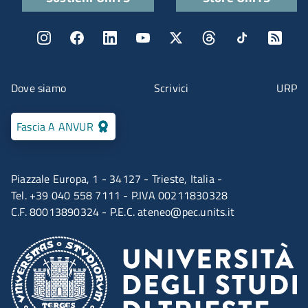
Menu social
Menu contatti
Dove siamo
Scrivici
URP
Fascia A ANVUR
Piazzale Europa, 1 - 34127 - Trieste, Italia -
Tel. +39 040 558 7111 - P.IVA 00211830328
C.F. 80013890324 - P.E.C.
ateneo@pec.units.it