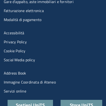
Gare d'appalto, aste immobiliari e fornitori
Fatturazione elettronica
Modalità di pagamento
Menù riferimenti
Accessibilità
Privacy Policy
Cookie Policy
Social Media policy
Menu portale
Address Book
Immagine Coordinata di Ateneo
Servizi online
Quick links
Sostieni UniTS
Store UniTS