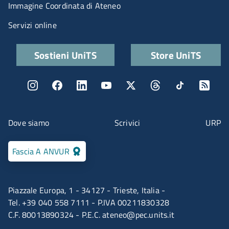
Immagine Coordinata di Ateneo
Servizi online
Quick links
Sostieni UniTS
Store UniTS
Menu social
Menu contatti
Dove siamo
Scrivici
URP
Fascia A ANVUR
Piazzale Europa, 1 - 34127 - Trieste, Italia -
Tel. +39 040 558 7111 - P.IVA 00211830328
C.F. 80013890324 - P.E.C.
ateneo@pec.units.it