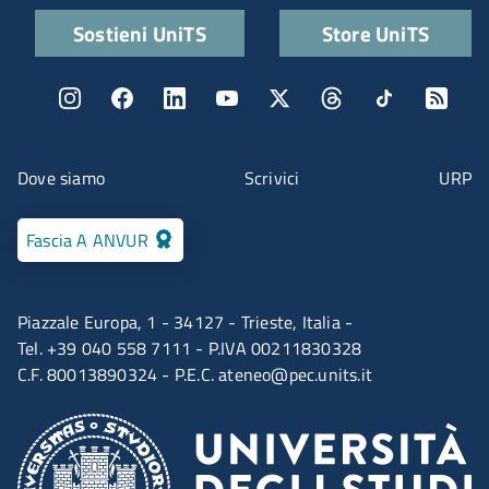
Quick links
Sostieni UniTS
Store UniTS
Menu social
Menu contatti
Dove siamo
Scrivici
URP
Fascia A ANVUR
Piazzale Europa, 1 - 34127 - Trieste, Italia -
Tel. +39 040 558 7111 - P.IVA 00211830328
C.F. 80013890324 - P.E.C.
ateneo@pec.units.it