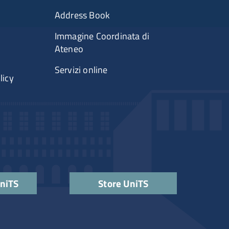
rimenti
Menu portale
Address Book
Immagine Coordinata di
Ateneo
Servizi online
licy
s
UniTS
Store UniTS