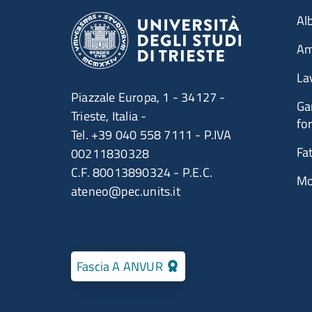
Me
Alb
Am
La
Piazzale Europa, 1 - 34127 -
Ga
Trieste, Italia -
for
Tel. +39 040 558 7111 - P.IVA
Fa
00211830328
C.F. 80013890324 - P.E.C.
Mo
ateneo@pec.units.it
Fascia A ANVUR