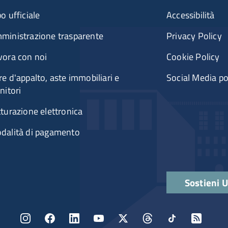
nu organizzazione
Menù rife
o ufficiale
Accessibilità
ministrazione trasparente
Privacy Policy
vora con noi
Cookie Policy
re d'appalto, aste immobiliari e
Social Media po
nitori
tturazione elettronica
dalità di pagamento
Quick link
Sostieni 
Menu social