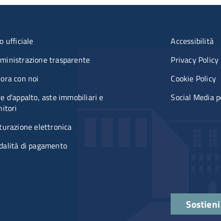
nu organizzazione
Menù rif
o ufficiale
Accessibilità
inistrazione trasparente
Privacy Policy
ora con noi
Cookie Policy
e d'appalto, aste immobiliari e
Social Media p
nitori
turazione elettronica
alità di pagamento
Quick lin
Sostieni