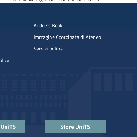
erimenti
Menu portale
Address Book
Immagine Coordinata di Ateneo
Servizi online
olicy
ks
 UniTS
Store UniTS