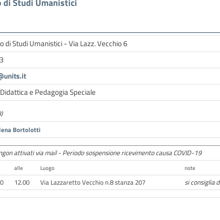
 di Studi Umanistici
 di Studi Umanistici - Via Lazz. Vecchio 6
3
@units.it
idattica e Pedagogia Speciale
)
lena Bortolotti
engon attivati via mail - Periodo sospensione ricevimento causa COVID-19
alle
Luogo
note
00
12.00
Via Lazzaretto Vecchio n.8 stanza 207
si consiglia