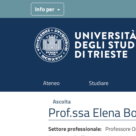
Menu target
Info per
Navigazione principale
Ateneo
Studiare
Ascolta
Prof.ssa Elena Bo
Settore professionale:
Professore O