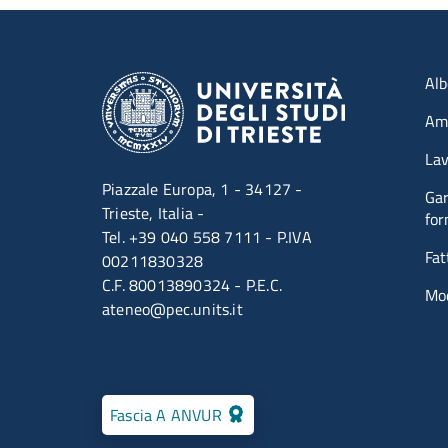
Me
Alb
Amm
Lav
Piazzale Europa, 1 - 34127 -
Gar
Trieste, Italia -
for
Tel. +39 040 558 7111 - P.IVA
Fat
00211830328
C.F. 80013890324 - P.E.C.
Mod
ateneo@pec.units.it
Fascia A ANVUR