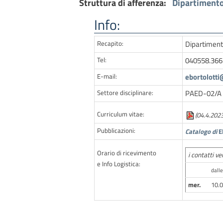
Struttura di afferenza:
Dipartimento
Info:
Recapito:
Dipartimento
Tel:
040558.366
E-mail:
ebortolotti
Settore disciplinare:
PAED-02/A D
Curriculum vitae:
(04.4.2023
Pubblicazioni:
Catalogo di
E
Orario di ricevimento
i contatti v
e Info Logistica:
dalle
mer.
10.