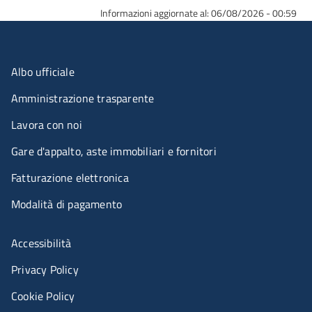
Informazioni aggiornate al: 06/08/2026 - 00:59
Menu organizzazione
Albo ufficiale
Amministrazione trasparente
Lavora con noi
Gare d'appalto, aste immobiliari e fornitori
Fatturazione elettronica
Modalità di pagamento
Menù riferimenti
Accessibilità
Privacy Policy
Cookie Policy