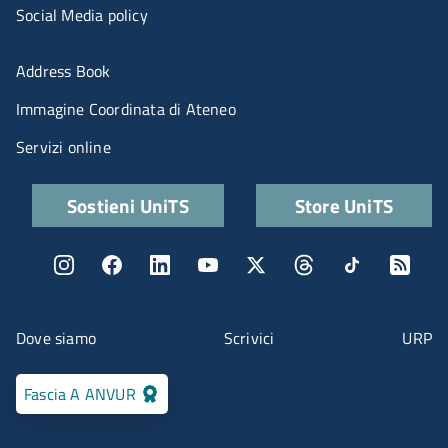
Social Media policy
Menu portale
Address Book
Immagine Coordinata di Ateneo
Servizi online
Quick links
Sostieni UniTS
Store UniTS
Menu social
Menu contatti
Dove siamo
Scrivici
URP
Fascia A ANVUR