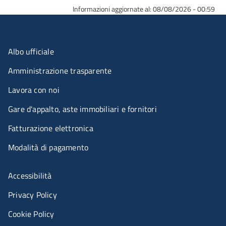
Informazioni aggiornate al: 08/08/2026 - 00:59
Menu organizzazione
Albo ufficiale
Amministrazione trasparente
Lavora con noi
Gare d'appalto, aste immobiliari e fornitori
Fatturazione elettronica
Modalità di pagamento
Menù riferimenti
Accessibilità
Privacy Policy
Cookie Policy