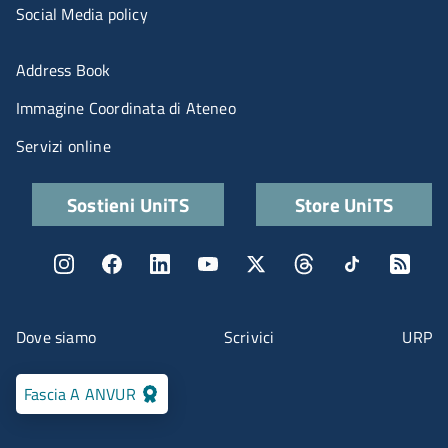
Social Media policy
Menu portale
Address Book
Immagine Coordinata di Ateneo
Servizi online
Quick links
Sostieni UniTS
Store UniTS
Menu social
Menu contatti
Dove siamo
Scrivici
URP
Fascia A ANVUR