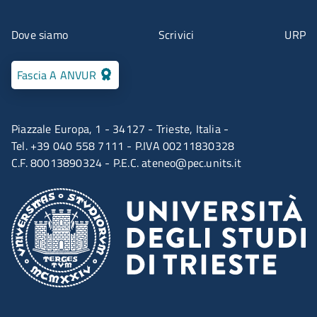
Menu contatti
Dove siamo
Scrivici
URP
Fascia A ANVUR
Piazzale Europa, 1 - 34127 - Trieste, Italia -
Tel. +39 040 558 7111 - P.IVA 00211830328
C.F. 80013890324 - P.E.C.
ateneo@pec.units.it