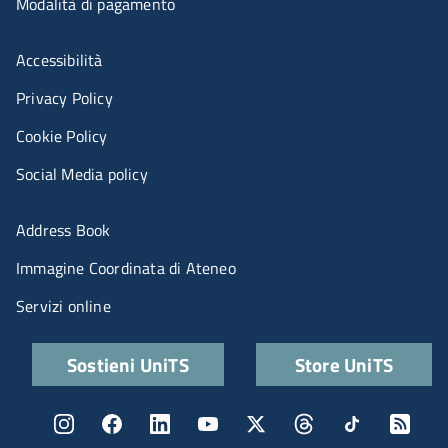
Modalità di pagamento
Menù riferimenti
Accessibilità
Privacy Policy
Cookie Policy
Social Media policy
Menu portale
Address Book
Immagine Coordinata di Ateneo
Servizi online
Quick links
Sostieni UniTS
Store UniTS
Menu social