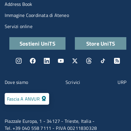
Menu portale
Address Book
Immagine Coordinata di Ateneo
Servizi online
Quick links
Sostieni UniTS
Store UniTS
Menu social
Menu contatti
Dove siamo
Scrivici
URP
Fascia A ANVUR
Piazzale Europa, 1 - 34127 - Trieste, Italia -
Tel. +39 040 558 7111 - P.IVA 00211830328