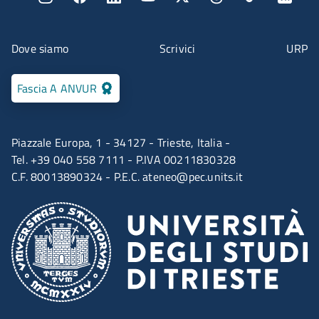
Menu contatti
Dove siamo
Scrivici
URP
Fascia A ANVUR
Piazzale Europa, 1 - 34127 - Trieste, Italia -
Tel. +39 040 558 7111 - P.IVA 00211830328
C.F. 80013890324 - P.E.C.
ateneo@pec.units.it