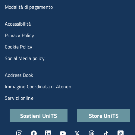
Modalità di pagamento
Menù riferimenti
Accessibilità
Privacy Policy
Cookie Policy
Social Media policy
Menu portale
Address Book
Immagine Coordinata di Ateneo
Servizi online
Quick links
Sostieni UniTS
Store UniTS
Menu social