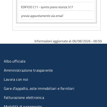
EDIFICIO C11 - quinto piano stanza 517
previa appuntamento via email
Informazioni aggiornate al: 06/08/2026 - 00:59
Menu organizzazione
Albo ufficiale
Amministrazione trasparente
Lavora con noi
Gare d'appalto, aste immobiliari e fornitori
Fatturazione elettronica
Modalità di pagamento