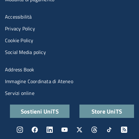
Menù riferimenti
Accessibilità
Privacy Policy
Cookie Policy
Social Media policy
Menu portale
Address Book
Immagine Coordinata di Ateneo
Servizi online
Quick links
Sostieni UniTS
Store UniTS
Menu social