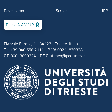
Menu contatti
Dove siamo
Scrivici
URP
Fascia A ANVUR
Piazzale Europa, 1 - 34127 - Trieste, Italia -
Tel. +39 040 558 7111 - P.IVA 00211830328
C.F. 80013890324 - P.E.C.
ateneo@pec.units.it