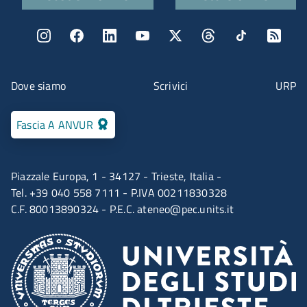
Menu social
Menu contatti
Dove siamo
Scrivici
URP
Fascia A ANVUR
Piazzale Europa, 1 - 34127 - Trieste, Italia -
Tel. +39 040 558 7111 - P.IVA 00211830328
C.F. 80013890324 - P.E.C.
ateneo@pec.units.it