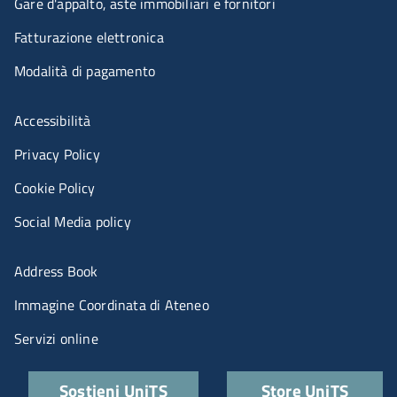
Gare d'appalto, aste immobiliari e fornitori
Fatturazione elettronica
Modalità di pagamento
Menù riferimenti
Accessibilità
Privacy Policy
Cookie Policy
Social Media policy
Menu portale
Address Book
Immagine Coordinata di Ateneo
Servizi online
Quick links
Sostieni UniTS
Store UniTS