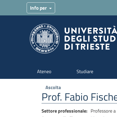
Menu target
Info per
Navigazione principale
Ateneo
Studiare
Ascolta
Prof. Fabio Fische
Settore professionale:
Professore a