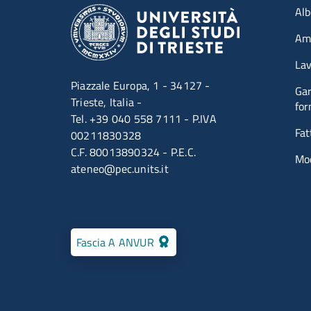
Me
Alb
Amm
Lav
Piazzale Europa, 1 - 34127 -
Gar
Trieste, Italia -
for
Tel. +39 040 558 7111 - P.IVA
Fat
00211830328
C.F. 80013890324 - P.E.C.
Mod
ateneo@pec.units.it
Fascia A ANVUR