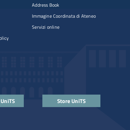
erimenti
Menu portale
Address Book
Immagine Coordinata di Ateneo
Servizi online
olicy
ks
 UniTS
Store UniTS