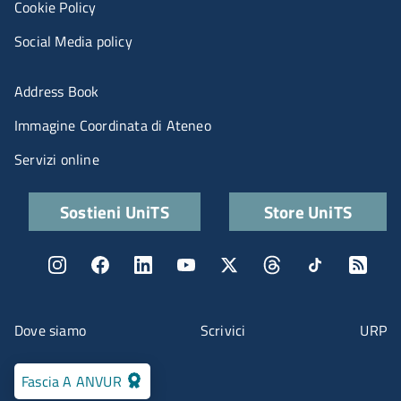
Cookie Policy
Social Media policy
Menu portale
Address Book
Immagine Coordinata di Ateneo
Servizi online
Quick links
Sostieni UniTS
Store UniTS
Menu social
Menu contatti
Dove siamo
Scrivici
URP
Fascia A ANVUR