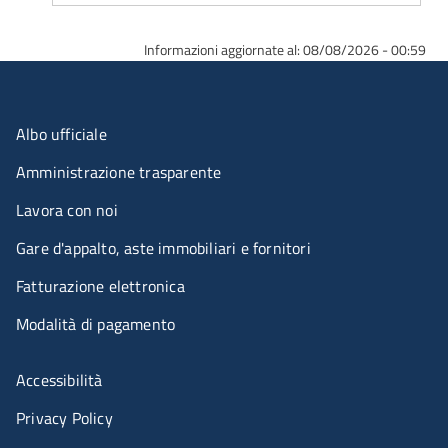
Informazioni aggiornate al: 08/08/2026 - 00:59
Menu organizzazione
Albo ufficiale
Amministrazione trasparente
Lavora con noi
Gare d'appalto, aste immobiliari e fornitori
Fatturazione elettronica
Modalità di pagamento
Menù riferimenti
Accessibilità
Privacy Policy