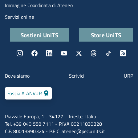
Immagine Coordinata di Ateneo
Servizi online
Quick links
Sostieni UniTS
Store UniTS
Menu social
Menu contatti
Dove siamo
Scrivici
URP
Fascia A ANVUR
Piazzale Europa, 1 - 34127 - Trieste, Italia -
Tel. +39 040 558 7111 - P.IVA 00211830328
C.F. 80013890324 - P.E.C.
ateneo@pec.units.it