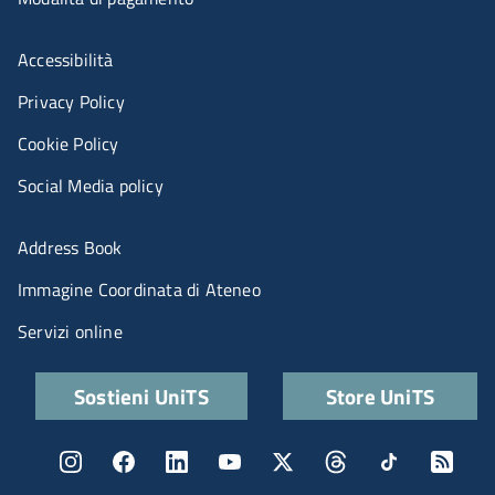
Menù riferimenti
Accessibilità
Privacy Policy
Cookie Policy
Social Media policy
Menu portale
Address Book
Immagine Coordinata di Ateneo
Servizi online
Quick links
Sostieni UniTS
Store UniTS
Menu social