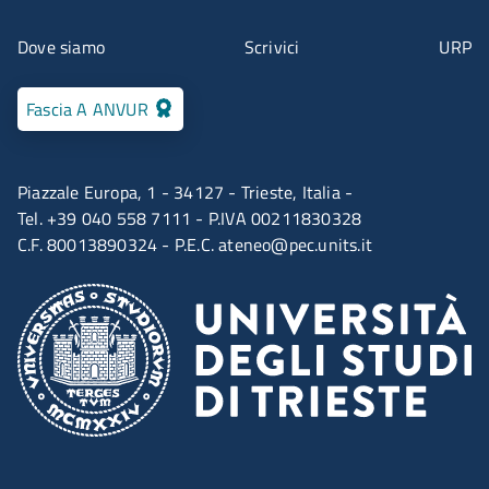
Menu contatti
Dove siamo
Scrivici
URP
Fascia A ANVUR
Piazzale Europa, 1 - 34127 - Trieste, Italia -
Tel. +39 040 558 7111 - P.IVA 00211830328
C.F. 80013890324 - P.E.C.
ateneo@pec.units.it