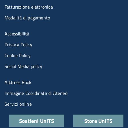
Fatturazione elettronica
Modalità di pagamento
Menù riferimenti
Accessibilità
Privacy Policy
Cookie Policy
Social Media policy
Menu portale
Address Book
Immagine Coordinata di Ateneo
Servizi online
Quick links
Sostieni UniTS
Store UniTS