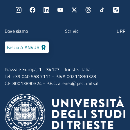
Menu social
Menu contatti
Dove siamo
Scrivici
URP
Fascia A ANVUR
Piazzale Europa, 1 - 34127 - Trieste, Italia -
Tel. +39 040 558 7111 - P.IVA 00211830328
C.F. 80013890324 - P.E.C.
ateneo@pec.units.it