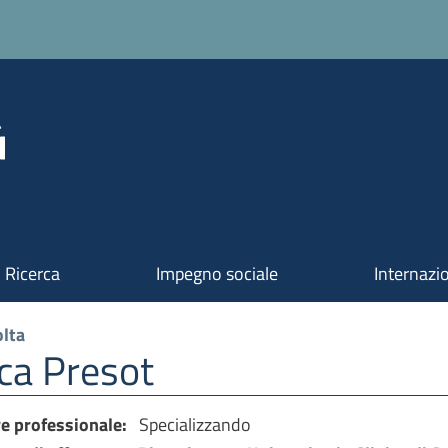
Ricerca
Impegno sociale
Internazi
lta
ica Presot
re professionale:
Specializzando