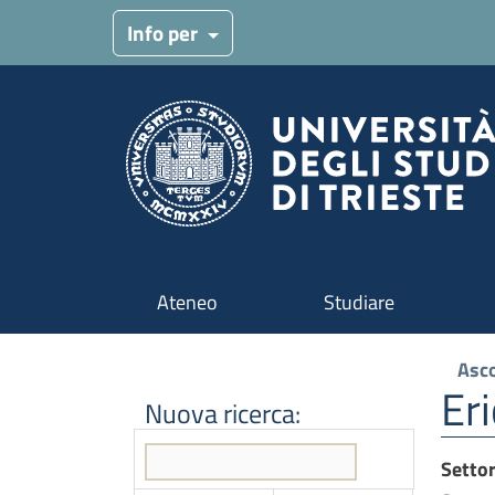
Menu target
Info per
Navigazione principale
Ateneo
Studiare
Asco
Er
Nuova ricerca:
Setto