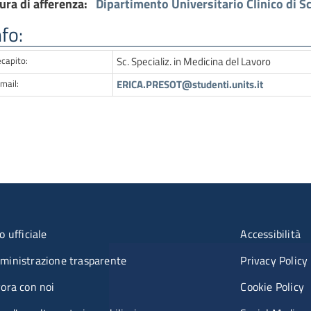
ura di afferenza:
Dipartimento Universitario Clinico di S
nfo:
capito:
Sc. Specializ. in Medicina del Lavoro
mail:
ERICA.PRESOT@studenti.units.it
nu organizzazione
Menù rif
o ufficiale
Accessibilità
inistrazione trasparente
Privacy Policy
ora con noi
Cookie Policy