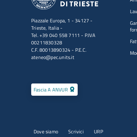
Lav
Piazzale Europa, 1 - 34127 -
Gar
Trieste, Italia -
for
Tel. +39 040 558 7111 - P.IVA
Fat
00211830328
C.F. 80013890324 - P.E.C.
Mod
ateneo@pec.units.it
Fascia A ANVUR
Menu contatti
Dove siamo
Scrivici
URP