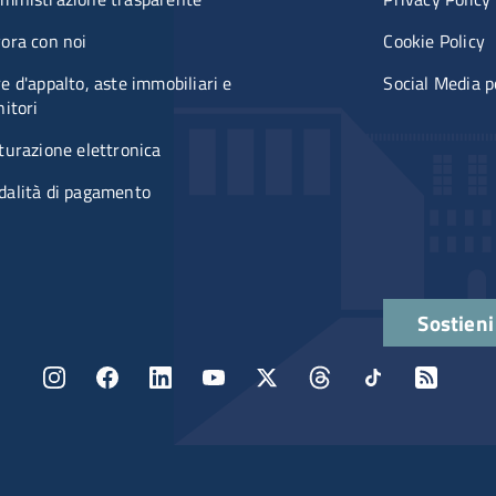
ora con noi
Cookie Policy
e d'appalto, aste immobiliari e
Social Media p
nitori
turazione elettronica
alità di pagamento
Quick lin
Sostieni
Menu social