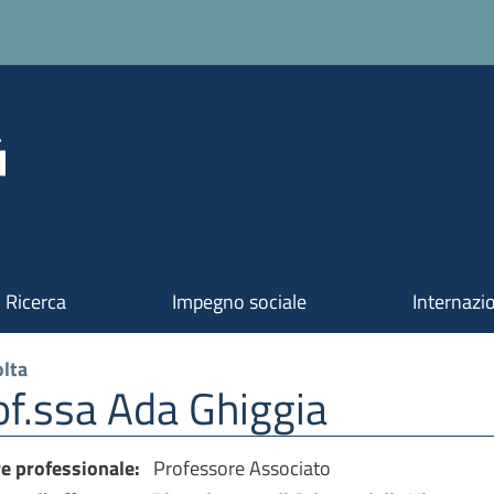
Ricerca
Impegno sociale
Internazi
lta
of.ssa Ada Ghiggia
re professionale:
Professore Associato