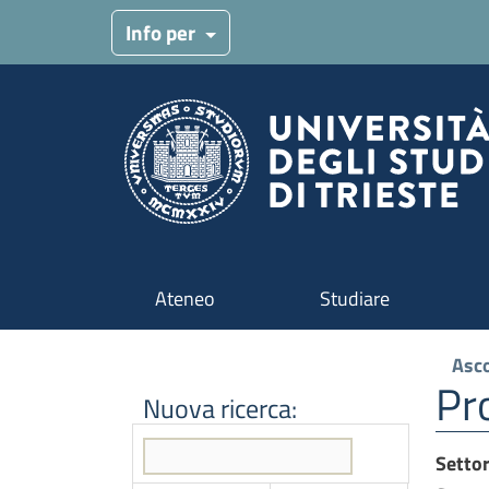
Menu target
Info per
Navigazione principale
Ateneo
Studiare
Asco
Pr
Nuova ricerca:
Setto