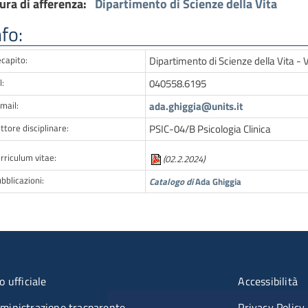
ura di afferenza:
Dipartimento di Scienze della Vita
nfo:
capito:
Dipartimento di Scienze della Vita - 
l:
040558.6195
mail:
ada.ghiggia@units.it
ttore disciplinare:
PSIC-04/B Psicologia Clinica
rriculum vitae:
(02.2.2024)
bblicazioni:
Catalogo di
Ada Ghiggia
nu organizzazione
Menù rif
o ufficiale
Accessibilità
inistrazione trasparente
Privacy Policy