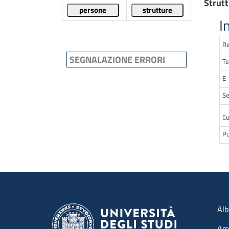
Strutt
I
Re
SEGNALAZIONE ERRORI
Te
E-
Se
Cu
Pu
Me
Alb
Amm