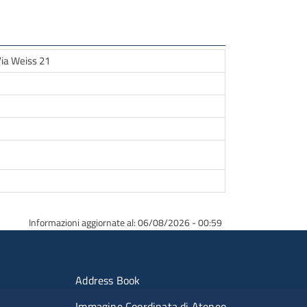
Via Weiss 21
Informazioni aggiornate al: 06/08/2026 - 00:59
erimenti
Menu portale
Address Book
Immagine Coordinata di Ateneo