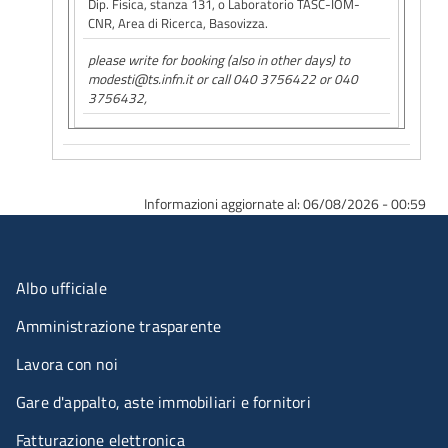
Dip. Fisica, stanza 131, o Laboratorio TASC-IOM-
CNR, Area di Ricerca, Basovizza.
please write for booking (also in other days) to
modesti@ts.infn.it or call 040 3756422 or 040
3756432,
Informazioni aggiornate al: 06/08/2026 - 00:59
Menu organizzazione
Albo ufficiale
Amministrazione trasparente
Lavora con noi
Gare d'appalto, aste immobiliari e fornitori
Fatturazione elettronica