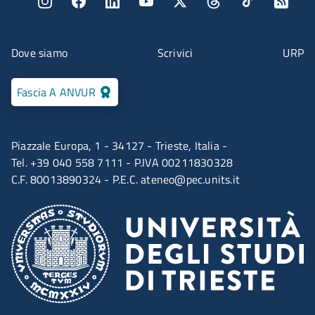
Menu social
Menu contatti
Dove siamo
Scrivici
URP
Fascia A ANVUR
Piazzale Europa, 1 - 34127 - Trieste, Italia -
Tel. +39 040 558 7111 - P.IVA 00211830328
C.F. 80013890324 - P.E.C.
ateneo@pec.units.it