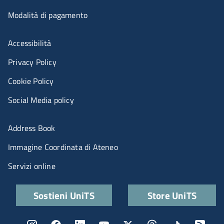
Modalità di pagamento
Menù riferimenti
Accessibilità
Privacy Policy
Cookie Policy
Social Media policy
Menu portale
Address Book
Immagine Coordinata di Ateneo
Servizi online
Quick links
Sostieni UniTS
Store UniTS