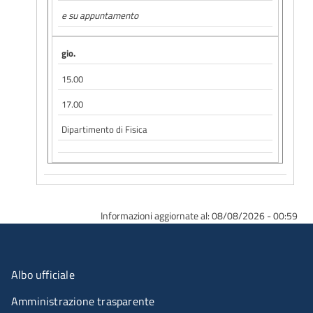
e su appuntamento
gio.
15.00
17.00
Dipartimento di Fisica
Informazioni aggiornate al: 08/08/2026 - 00:59
Menu organizzazione
Albo ufficiale
Amministrazione trasparente