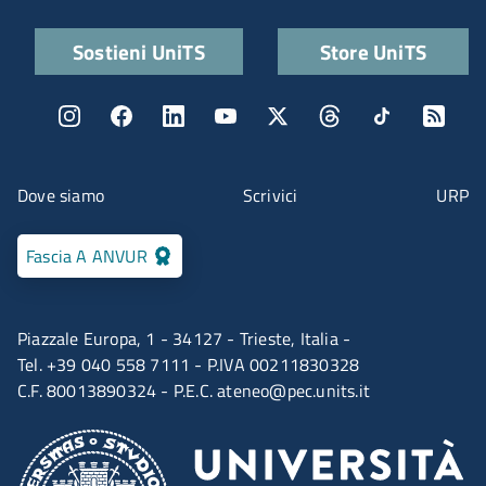
Quick links
Sostieni UniTS
Store UniTS
Menu social
Menu contatti
Dove siamo
Scrivici
URP
Fascia A ANVUR
Piazzale Europa, 1 - 34127 - Trieste, Italia -
Tel. +39 040 558 7111 - P.IVA 00211830328
C.F. 80013890324 - P.E.C.
ateneo@pec.units.it