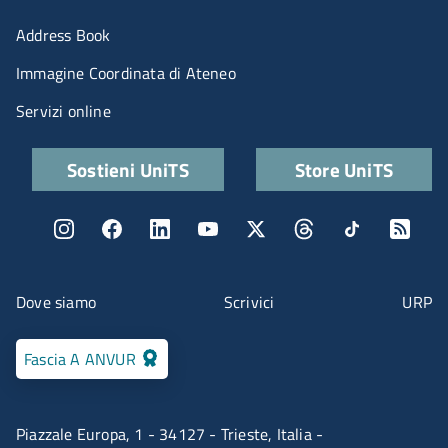
Menu portale
Address Book
Immagine Coordinata di Ateneo
Servizi online
Quick links
Sostieni UniTS
Store UniTS
Menu social
Menu contatti
Dove siamo
Scrivici
URP
Fascia A ANVUR
Piazzale Europa, 1 - 34127 - Trieste, Italia -