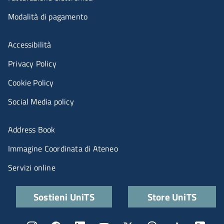
Modalità di pagamento
Menù riferimenti
Accessibilità
Privacy Policy
Cookie Policy
Social Media policy
Menu portale
Address Book
Immagine Coordinata di Ateneo
Servizi online
Quick links
Sostieni UniTS
Store UniTS