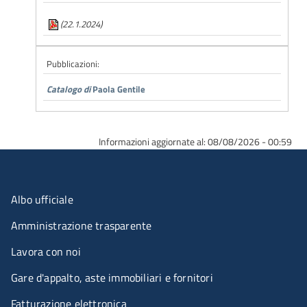
(22.1.2024)
Pubblicazioni:
Catalogo di
Paola Gentile
Informazioni aggiornate al: 08/08/2026 - 00:59
Menu organizzazione
Albo ufficiale
Amministrazione trasparente
Lavora con noi
Gare d'appalto, aste immobiliari e fornitori
Fatturazione elettronica