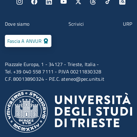
Menu social
Menu contatti
Dove siamo
Scrivici
URP
Fascia A ANVUR
Piazzale Europa, 1 - 34127 - Trieste, Italia -
Tel. +39 040 558 7111 - P.IVA 00211830328
C.F. 80013890324 - P.E.C.
ateneo@pec.units.it