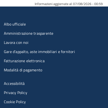
Informazioni aggiornate al: 07/08/2026 - 00:59
Menu organizzazione
Albo ufficiale
Amministrazione trasparente
Lavora con noi
Gare d'appalto, aste immobiliari e fornitori
Fatturazione elettronica
Modalità di pagamento
Menù riferimenti
Accessibilità
Privacy Policy
Cookie Policy