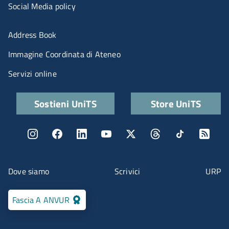
Social Media policy
Menu portale
Address Book
Immagine Coordinata di Ateneo
Servizi online
Quick links
Sostieni UniTS
Store UniTS
Menu social
Menu contatti
Dove siamo
Scrivici
URP
Fascia A ANVUR