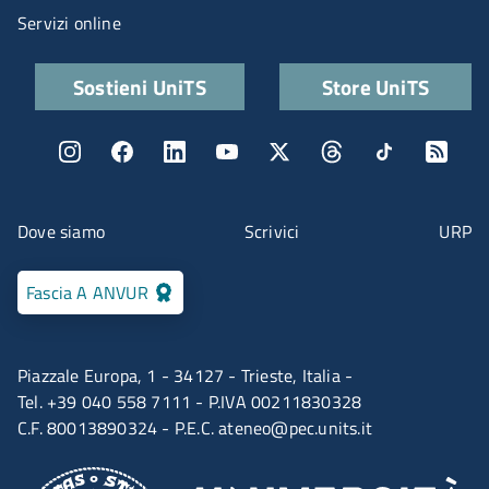
Servizi online
Quick links
Sostieni UniTS
Store UniTS
Menu social
Menu contatti
Dove siamo
Scrivici
URP
Fascia A ANVUR
Piazzale Europa, 1 - 34127 - Trieste, Italia -
Tel. +39 040 558 7111 - P.IVA 00211830328
C.F. 80013890324 - P.E.C.
ateneo@pec.units.it