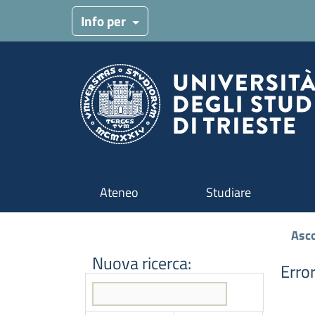
Menu target
Info per
Navigazione principale
Ateneo
Studiare
Asco
Nuova ricerca:
Erro