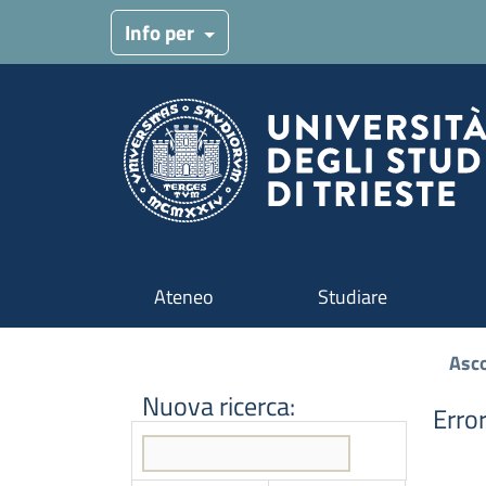
Menu target
Info per
Navigazione principale
Ateneo
Studiare
Asco
Nuova ricerca:
Erro