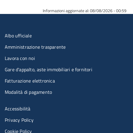
Informazioni aggiornate al: 08/08/2026 - 00:59
Menu organizzazione
Albo ufficiale
Amministrazione trasparente
Lavora con noi
Gare d'appalto, aste immobiliari e fornitori
Fatturazione elettronica
Modalità di pagamento
Menù riferimenti
Accessibilità
Privacy Policy
Cookie Policy