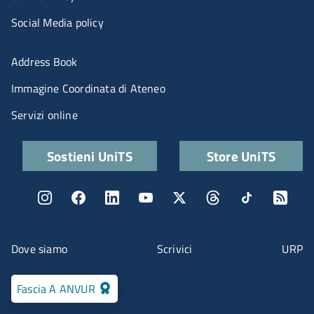
Social Media policy
Menu portale
Address Book
Immagine Coordinata di Ateneo
Servizi online
Quick links
Sostieni UniTS
Store UniTS
Menu social
Menu contatti
Dove siamo
Scrivici
URP
Fascia A ANVUR