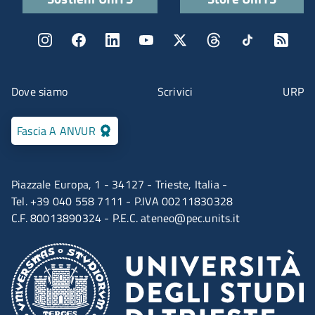
Menu social
Menu contatti
Dove siamo
Scrivici
URP
Fascia A ANVUR
Piazzale Europa, 1 - 34127 - Trieste, Italia -
Tel. +39 040 558 7111 - P.IVA 00211830328
C.F. 80013890324 - P.E.C.
ateneo@pec.units.it