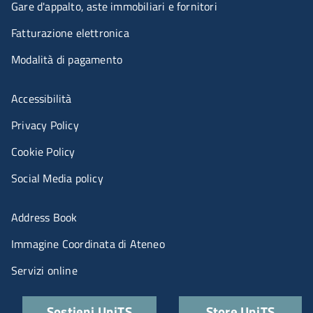
Gare d'appalto, aste immobiliari e fornitori
Fatturazione elettronica
Modalità di pagamento
Menù riferimenti
Accessibilità
Privacy Policy
Cookie Policy
Social Media policy
Menu portale
Address Book
Immagine Coordinata di Ateneo
Servizi online
Quick links
Sostieni UniTS
Store UniTS