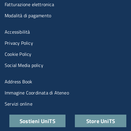
Fatturazione elettronica
Modalità di pagamento
Menù riferimenti
Accessibilità
Privacy Policy
Cookie Policy
Social Media policy
Menu portale
Address Book
Immagine Coordinata di Ateneo
Servizi online
Quick links
Sostieni UniTS
Store UniTS