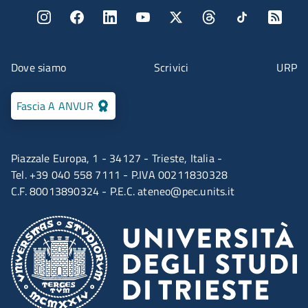
Menu social
Menu contatti
Dove siamo
Scrivici
URP
Fascia A ANVUR
Piazzale Europa, 1 - 34127 - Trieste, Italia -
Tel. +39 040 558 7111 - P.IVA 00211830328
C.F. 80013890324 - P.E.C.
ateneo@pec.units.it