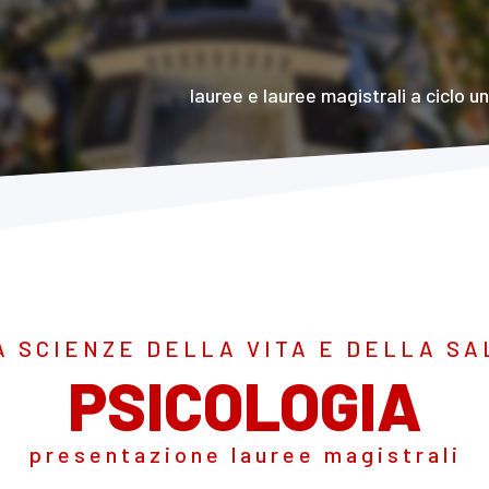
lauree e lauree magistrali a ciclo u
A SCIENZE DELLA VITA E DELLA SA
PSICOLOGIA
presentazione lauree magistrali