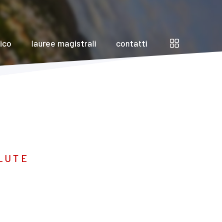
nico
lauree magistrali
contatti
LUTE